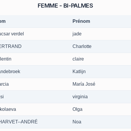
FEMME - BI-PALMES
om
Prénom
ucsar verdel
jade
ERTRAND
Charlotte
lentin
claire
ndebroek
Katlijn
rcia
María José
si
virginia
kolaeva
Olga
HARVET--ANDRÉ
Noa