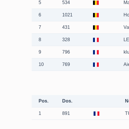
5
534
Ma
6
1021
Ho
7
431
Va
8
328
L
9
796
kl
10
769
Ai
Pos.
Dos.
N
1
891
T