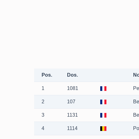
Pos.
Dos.
N
1
1081
Pe
2
107
Be
3
1131
Be
4
1114
Po