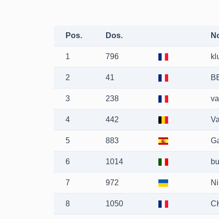
Pos.
Dos.
N
1
796
kl
2
41
B
3
238
va
4
442
Va
5
883
Ga
6
1014
bu
7
972
Ni
8
1050
C