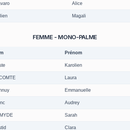
varo
Alice
lien
Magali
FEMME - MONO-PALME
m
Prénom
ste
Karolien
COMTE
Laura
nnuy
Emmanuelle
anc
Audrey
MYDE
Sarah
tid
Clara