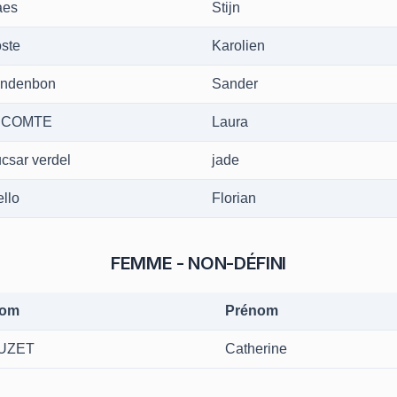
es
Stijn
ste
Karolien
ndenbon
Sander
ECOMTE
Laura
ucsar verdel
jade
ello
Florian
FEMME - NON-DÉFINI
om
Prénom
UZET
Catherine