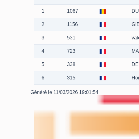
1
1067
DU
2
1156
GI
3
531
val
4
723
MA
5
338
DE
6
315
Hor
Généré le 11/03/2026 19:01:54