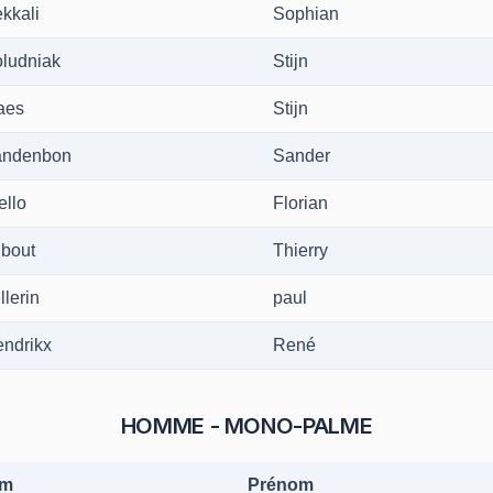
kkali
Sophian
ludniak
Stijn
aes
Stijn
andenbon
Sander
ello
Florian
ibout
Thierry
llerin
paul
ndrikx
René
HOMME - MONO-PALME
m
Prénom