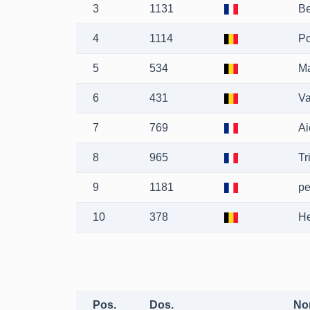
3
1131
Be
4
1114
Po
5
534
M
6
431
V
7
769
Ai
8
965
Tr
9
1181
pe
10
378
He
Pos.
Dos.
No