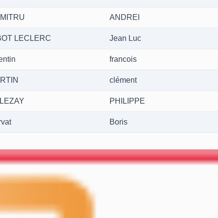
MITRU
ANDREI
BOT LECLERC
Jean Luc
entin
francois
RTIN
clément
LEZAY
PHILIPPE
vat
Boris