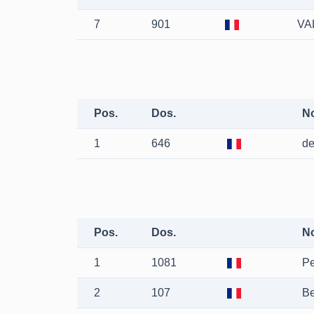
7
901
VA
Pos.
Dos.
N
1
646
d
Pos.
Dos.
N
1
1081
Pe
2
107
B